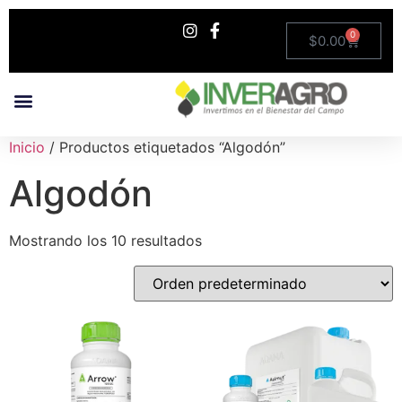
0
$
0.00
¿Quiénes Somos?
Recaudo Electrónico
Inicio
/ Productos etiquetados “Algodón”
Algodón
Mostrando los 10 resultados