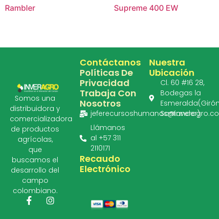
Rambler
Supreme 400 EW
Contáctanos
Nuestra
Políticas De
Ubicación
Privacidad
Cl. 60 #16 28,
Trabaja Con
Bodegas la
Somos una
Nosotros
Esmeralda(Girón
distribuidora y
jeferecursoshumanos@inveragro.c
Santander)
comercializadora
Llámanos
de productos
al +57 311
agrícolas,
2110171
que
Recaudo
buscamos el
Electrónico
desarrollo del
campo
colombiano.