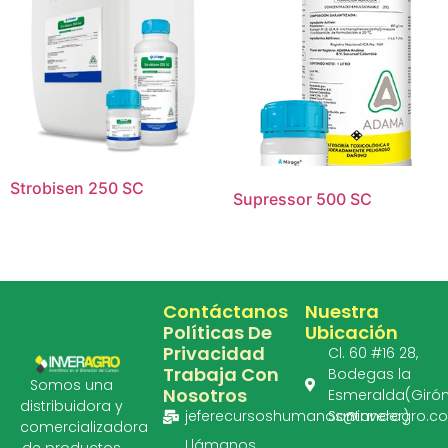
Strobisen 250 SC
Supressor 500 SC
Contáctanos
Nuestra
Políticas De
Ubicación
Privacidad
Cl. 60 #16 28,
Trabaja Con
Bodegas la
Somos una
Nosotros
Esmeralda(Girón
distribuidora y
jeferecursoshumanos@inveragro.c
Santander)
comercializadora
Llámanos