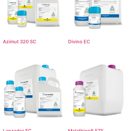
Azimut 320 SC
Divino EC
Lanzador SC
Malathion® 57%