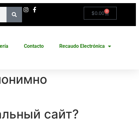
0
$
0.00
ería
Contacto
Recaudo Electrónica
анонимно
альный сайт?