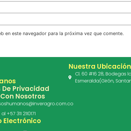
eb en este navegador para la próxima vez que comente.
Nuestra Ubicación
Cl. 60 #16 28, Bodegas l
anos
Esmeralda(Girón, Santa
s De Privacidad
 Con Nosotros
rsoshumanos@inveragro.com.co
l +57 311 2110171
 Electrónico