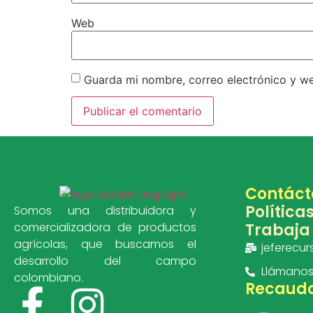
Web
Guarda mi nombre, correo electrónico y w
Contáct
Política
Somos una distribuidora y
Trabaja
comercializadora de productos
agrícolas, que buscamos el
jeferecu
desarrollo del campo
Llámanos a
colombiano.
Recaudo