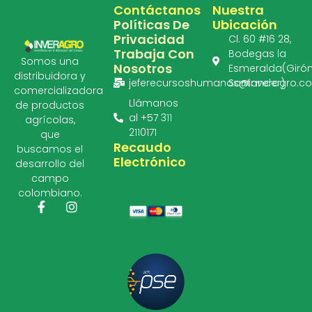
Contáctanos
Nuestra
Políticas De
Ubicación
Privacidad
Cl. 60 #16 28,
Trabaja Con
Bodegas la
Somos una
Nosotros
Esmeralda(Girón
distribuidora y
jeferecursoshumanos@inveragro.c
Santander)
comercializadora
Llámanos
de productos
al +57 311
agrícolas,
2110171
que
Recaudo
buscamos el
Electrónico
desarrollo del
campo
colombiano.