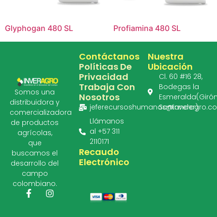
Glyphogan 480 SL
Profiamina 480 SL
Contáctanos
Nuestra
Políticas De
Ubicación
Privacidad
Cl. 60 #16 28,
Trabaja Con
Bodegas la
Somos una
Nosotros
Esmeralda(Girón
distribuidora y
jeferecursoshumanos@inveragro.c
Santander)
comercializadora
Llámanos
de productos
al +57 311
agrícolas,
2110171
que
Recaudo
buscamos el
Electrónico
desarrollo del
campo
colombiano.