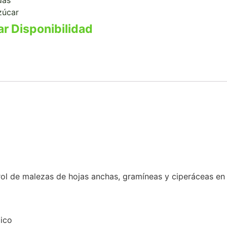
das
zúcar
r Disponibilidad
ol de malezas de hojas anchas, gramíneas y ciperáceas en 
xico