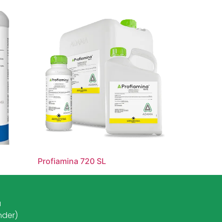
Profiamina 720 SL
a
nder)