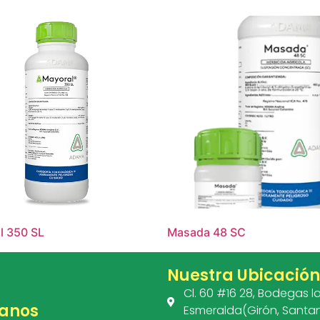
l 350 SL
Masada 48 SC
Nuestra Ubicación
Cl. 60 #16 28, Bodegas l
anos
Esmeralda(Girón, Santa